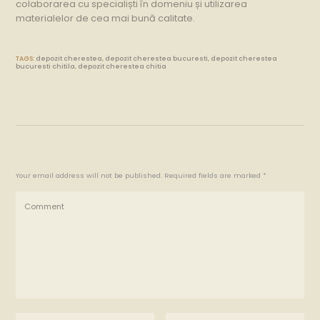
colaborarea cu specialiști în domeniu și utilizarea
materialelor de cea mai bună calitate.
TAGS:
depozit cherestea
,
depozit cherestea bucuresti
,
depozit cherestea
bucuresti chitila
,
depozit cherestea chitia
Your email address will not be published. Required fields are marked *