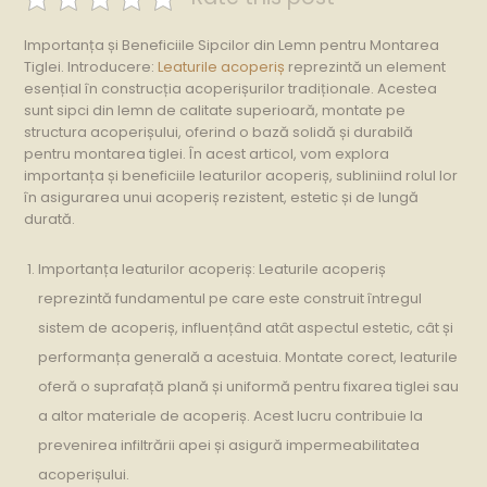
Importanța și Beneficiile Sipcilor din Lemn pentru Montarea
Tiglei. Introducere:
Leaturile acoperiș
reprezintă un element
esențial în construcția acoperișurilor tradiționale. Acestea
sunt sipci din lemn de calitate superioară, montate pe
structura acoperișului, oferind o bază solidă și durabilă
pentru montarea tiglei. În acest articol, vom explora
importanța și beneficiile leaturilor acoperiș, subliniind rolul lor
în asigurarea unui acoperiș rezistent, estetic și de lungă
durată.
Importanța leaturilor acoperiș: Leaturile acoperiș
reprezintă fundamentul pe care este construit întregul
sistem de acoperiș, influențând atât aspectul estetic, cât și
performanța generală a acestuia. Montate corect, leaturile
oferă o suprafață plană și uniformă pentru fixarea tiglei sau
a altor materiale de acoperiș. Acest lucru contribuie la
prevenirea infiltrării apei și asigură impermeabilitatea
acoperișului.