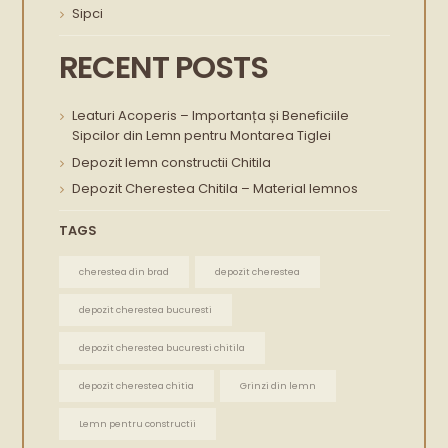
Sipci
RECENT POSTS
Leaturi Acoperis – Importanța și Beneficiile
Sipcilor din Lemn pentru Montarea Tiglei
Depozit lemn constructii Chitila
Depozit Cherestea Chitila – Material lemnos
TAGS
cherestea din brad
depozit cherestea
depozit cherestea bucuresti
depozit cherestea bucuresti chitila
depozit cherestea chitia
Grinzi din lemn
Lemn pentru constructii