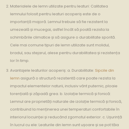
Materialele de lemn utilizate pentru leaturi: Calitatea
lemnului folosit pentru leaturi acoperiș este de o
importanță majoră. Lemnul trebuie să fie rezistent la
umezeală și mucegai, astfel încât să poată rezista la
schimbările climatice și să asigure o durabilitate sporită.
Cele mai comune tipuri de lemn utilizate sunt molidul,
bradul, sau stejarul, alese pentru durabilitatea și rezistența
lor în timp.
Avantajele leaturilor acoperiș: a. Durabilitate:
Sipcile din
lemn
asigură o structură rezistentă care poate rezista la
impactul elementelor naturii, inclusiv vânt puternic, ploaie
torențială și zăpadă grea. b. Izolație termică și fonică:
Lemnul are proprietăți naturale de izolație termică și fonică,
contribuind la menținerea unei temperaturi confortabile în
interiorul locuinței și reducând zgomotul exterior. c. Ușurință
în lucrul cu ele: Leaturile din lemn sunt ușoare și se pot tăia