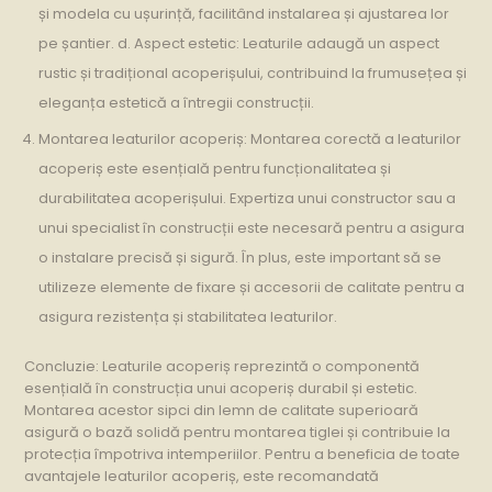
și modela cu ușurință, facilitând instalarea și ajustarea lor
pe șantier. d. Aspect estetic: Leaturile adaugă un aspect
rustic și tradițional acoperișului, contribuind la frumusețea și
eleganța estetică a întregii construcții.
Montarea leaturilor acoperiș: Montarea corectă a leaturilor
acoperiș este esențială pentru funcționalitatea și
durabilitatea acoperișului. Expertiza unui constructor sau a
unui specialist în construcții este necesară pentru a asigura
o instalare precisă și sigură. În plus, este important să se
utilizeze elemente de fixare și accesorii de calitate pentru a
asigura rezistența și stabilitatea leaturilor.
Concluzie: Leaturile acoperiș reprezintă o componentă
esențială în construcția unui acoperiș durabil și estetic.
Montarea acestor sipci din lemn de calitate superioară
asigură o bază solidă pentru montarea tiglei și contribuie la
protecția împotriva intemperiilor. Pentru a beneficia de toate
avantajele leaturilor acoperiș, este recomandată