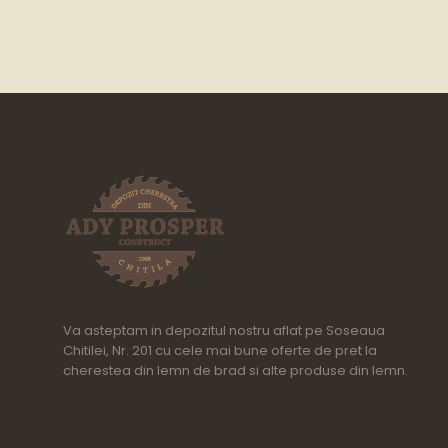
Va asteptam in depozitul nostru aflat pe Soseaua
Chitilei, Nr. 201 cu cele mai bune oferte de pret la
cherestea din lemn de brad si alte produse din lemn.