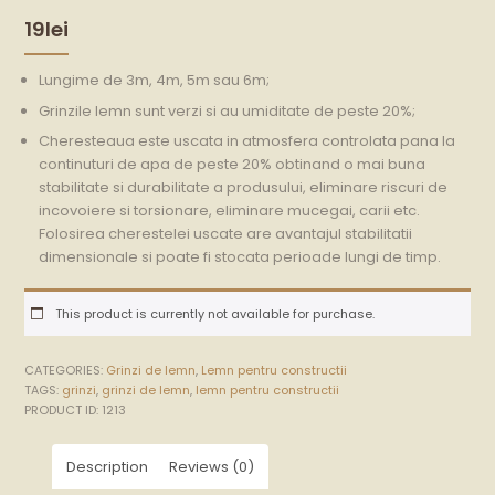
19
lei
Lungime de 3m, 4m, 5m sau 6m;
Grinzile lemn sunt verzi si au umiditate de peste 20%;
Cheresteaua este uscata in atmosfera controlata pana la
continuturi de apa de peste 20% obtinand o mai buna
stabilitate si durabilitate a produsului, eliminare riscuri de
incovoiere si torsionare, eliminare mucegai, carii etc.
Folosirea cherestelei uscate are avantajul stabilitatii
dimensionale si poate fi stocata perioade lungi de timp.
This product is currently not available for purchase.
CATEGORIES:
Grinzi de lemn
,
Lemn pentru constructii
TAGS:
grinzi
,
grinzi de lemn
,
lemn pentru constructii
PRODUCT ID:
1213
Description
Reviews (0)