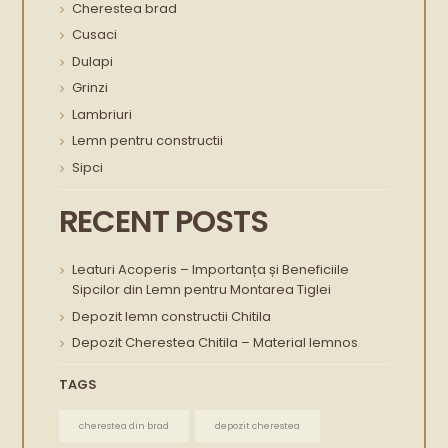
Cherestea brad
Cusaci
Dulapi
Grinzi
Lambriuri
Lemn pentru constructii
Sipci
RECENT POSTS
Leaturi Acoperis – Importanța și Beneficiile
Sipcilor din Lemn pentru Montarea Tiglei
Depozit lemn constructii Chitila
Depozit Cherestea Chitila – Material lemnos
TAGS
cherestea din brad
depozit cherestea