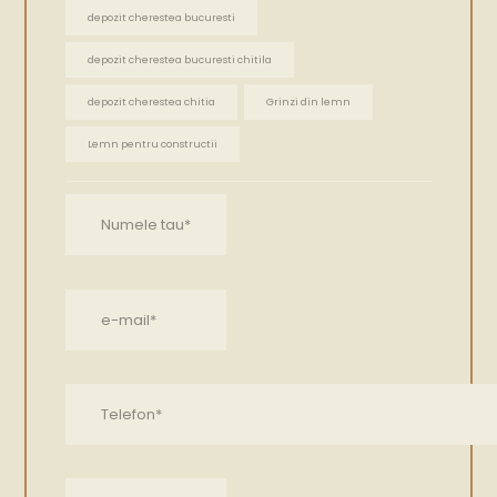
depozit cherestea bucuresti
depozit cherestea bucuresti chitila
depozit cherestea chitia
Grinzi din lemn
Lemn pentru constructii