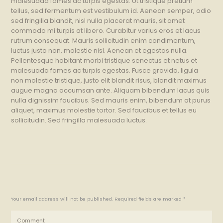
malesuada fames ac turpis egestas. Ut tristique pretium
tellus, sed fermentum est vestibulum id. Aenean semper, odio
sed fringilla blandit, nisl nulla placerat mauris, sit amet
commodo mi turpis at libero. Curabitur varius eros et lacus
rutrum consequat. Mauris sollicitudin enim condimentum,
luctus justo non, molestie nisl. Aenean et egestas nulla.
Pellentesque habitant morbi tristique senectus et netus et
malesuada fames ac turpis egestas. Fusce gravida, ligula
non molestie tristique, justo elit blandit risus, blandit maximus
augue magna accumsan ante. Aliquam bibendum lacus quis
nulla dignissim faucibus. Sed mauris enim, bibendum at purus
aliquet, maximus molestie tortor. Sed faucibus et tellus eu
sollicitudin. Sed fringilla malesuada luctus.
Your email address will not be published. Required fields are marked *