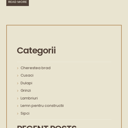
READ MORE
Categorii
Cherestea brad
Cusaci
Dulapi
Grinzi
Lambriuri
Lemn pentru constructii
Sipci