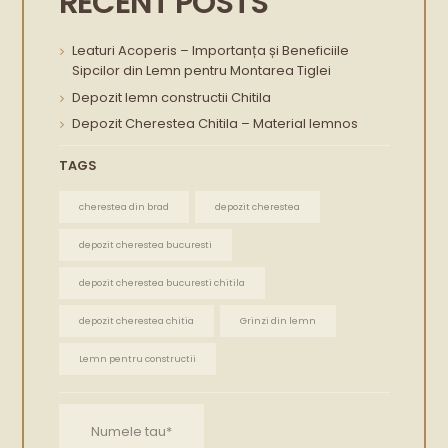
RECENT POSTS
Leaturi Acoperis – Importanța și Beneficiile
Sipcilor din Lemn pentru Montarea Tiglei
Depozit lemn constructii Chitila
Depozit Cherestea Chitila – Material lemnos
TAGS
cherestea din brad
depozit cherestea
depozit cherestea bucuresti
depozit cherestea bucuresti chitila
depozit cherestea chitia
Grinzi din lemn
Lemn pentru constructii